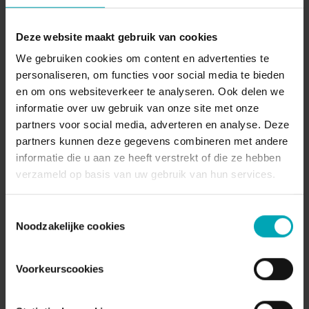
klaar voor?
Bedrijven die hybride werken als “aanvulling” blijven
Deze website maakt gebruik van cookies
zien, zullen blijven worstelen. Organisaties die er
We gebruiken cookies om content en advertenties te
bewust voor ontwerpen, zullen floreren.
personaliseren, om functies voor social media te bieden
en om ons websiteverkeer te analyseren. Ook delen we
Door communicatie te prioriteren, digitale
informatie over uw gebruik van onze site met onze
werkstromen te omarmen en een inclusieve cultuur
partners voor social media, adverteren en analyse. Deze
te bouwen, benut je de volledige kracht van
hybride
partners kunnen deze gegevens combineren met andere
werken
.
informatie die u aan ze heeft verstrekt of die ze hebben
verzameld op basis van uw gebruik van hun services.
Toestemmingsselectie
Noodzakelijke cookies
Wil je weten hoe Dstny jouw
Voorkeurscookies
hybride werkmodel kan
versterken?