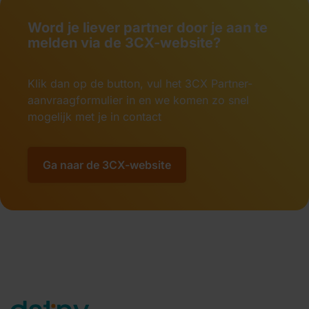
Word je liever partner door je aan te
melden via de 3CX-website?
Klik dan op de button, vul het 3CX Partner-
aanvraagformulier in en we komen zo snel
mogelijk met je in contact
Ga naar de 3CX-website