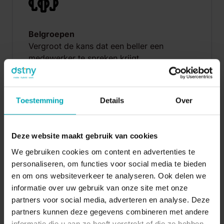
Belgroepen
Vergroot de kans dat een beller een
medewerker te spreken krijgt.
Toestemming
Details
Over
Deze website maakt gebruik van cookies
We gebruiken cookies om content en advertenties te
personaliseren, om functies voor social media te bieden
Belfilter
en om ons websiteverkeer te analyseren. Ook delen we
Filter en blokkeer telefoonnummers van
informatie over uw gebruik van onze site met onze
bepaalde landen of personen.
partners voor social media, adverteren en analyse. Deze
partners kunnen deze gegevens combineren met andere
informatie die u aan ze heeft verstrekt of die ze hebben