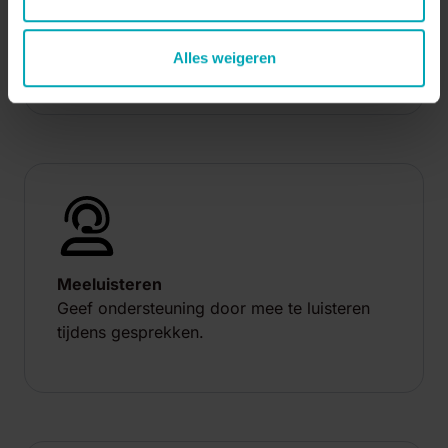
Wachtrijmuziek
Speel muziek af voor een aangenamere
wachtrij-ervaring.
Alles weigeren
Meeluisteren
Geef ondersteuning door mee te luisteren
tijdens gesprekken.