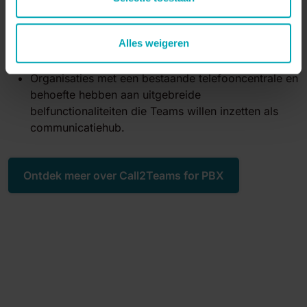
Behoud je bestaande toestellen én belpatronen.
Alles weigeren
Perfect voor:
Organisaties met een bestaande telefooncentrale en
behoefte hebben aan uitgebreide
belfunctionaliteiten die Teams willen inzetten als
communicatiehub.
Ontdek meer over Call2Teams for PBX