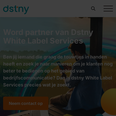
Word partner van Dstny
White Label Services
Ben jij iemand die graag de touwtjes in handen
heeft en zoek je naar manieren om je klanten nog
beter te bedienen op het gebied van
bedrijfscommunicatie? Dan is dstny White Label
Services precies wat je zoekt.
Neem contact op