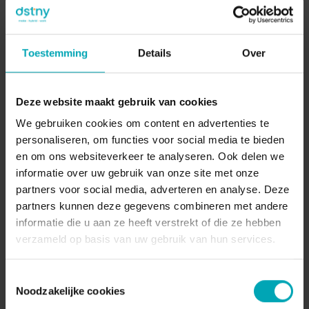
“
Voor mij is samenwerking met
partners van essentieel belang. Ik
Toestemming
Details
Over
zie het als een partnerschap waarbij
we elkaar ondersteunen en
versterken om gezamenlijke doelen
Deze website maakt gebruik van cookies
te bereiken. Mijn doel is om te
We gebruiken cookies om content en advertenties te
luisteren naar de behoeften en
personaliseren, om functies voor social media te bieden
wensen van onze partners, zodat
en om ons websiteverkeer te analyseren. Ook delen we
we op maat gemaakte oplossingen
informatie over uw gebruik van onze site met onze
kunnen bieden die hun succes en
partners voor social media, adverteren en analyse. Deze
groei bevorderen. Ik kijk ernaar uit
partners kunnen deze gegevens combineren met andere
om nauw met hen samen te werken
informatie die u aan ze heeft verstrekt of die ze hebben
en te bouwen aan langdurige
verzameld op basis van uw gebruik van hun services.
relaties.
Toestemmingsselectie
Richard Smeets
-
Manager Sales
Noodzakelijke cookies