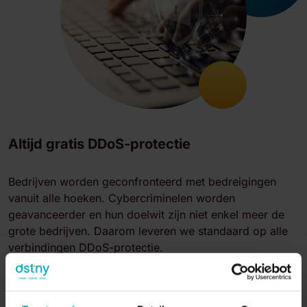
Altijd gratis DDoS-protectie
Bedrijven worden geconfronteerd met bedreigingen
vanuit alle hoeken. Cybercriminelen worden
geavanceerder en hun doelwit zijn niet enkel meer de
grote bedrijven. Daarom leveren we standaard op alle
verbindingen DDoS-protectie.