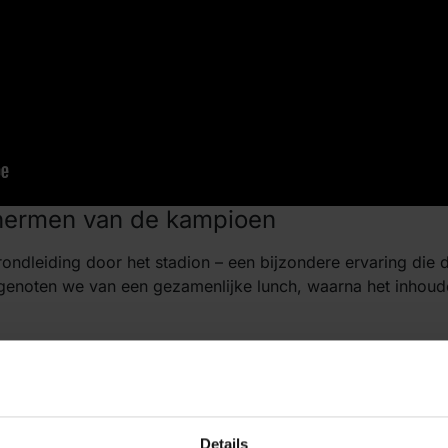
chermen van de kampioen
ndleiding door het stadion – een bijzondere ervaring die 
genoten we van een gezamenlijke lunch, waarna het inhoude
 CEO
Daan De Wever
de middag af met een inspirerende bli
elligentie en de overgang naar orkestratie centraal stonden.
Details