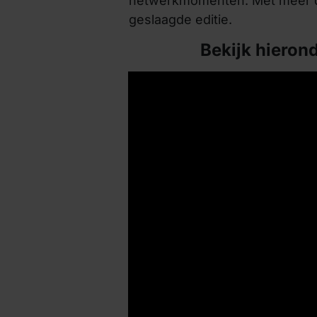
netwerkmomenten. Met meer dan
geslaagde editie.
Bekijk hierond