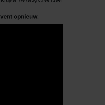
nd kijken we terug op een zeer
 event opnieuw.