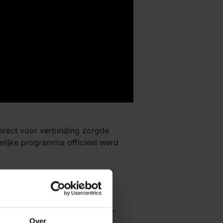
direct voor verbinding zorgde
lijke programma officieel werd
k op de toekomst van telecom,
Over