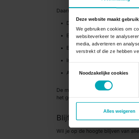
Daarna volgden twee interactieve 
Deze website maakt gebruik
De laatste ontwikkelingen ro
We gebruiken cookies om cont
Een demo van onze
AI-spraak
websiteverkeer te analyseren
media, adverteren en analys
Een
live hacking demo
van
Dst
verstrekt of die ze hebben v
Introductie van
Easybell
voor 
Toestemmingsselectie
Alles over
Call2Teams (Go)
en 
Noodzakelijke cookies
De middag werd afgesloten met een
het genot van een hapje en een dra
Alles weigeren
Blijf op de hoogte
Wil je op de hoogte blijven van al