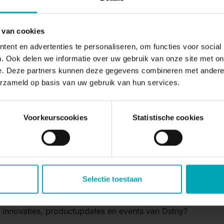
breakoutrondes met keuze uit de volgende sessies:
 van cookies
ndom
Dstny UCaaS
ent en advertenties te personaliseren, om functies voor social
assistent DDA
. Ook delen we informatie over uw gebruik van onze site met on
e. Deze partners kunnen deze gegevens combineren met andere i
ny Secure Internet
erzameld op basis van uw gebruik van hun services.
partners
de integratie met Microsoft Teams
Voorkeurscookies
Statistische cookies
 netwerkborrel aan de rand van het veld, waar volop wer
nkje.
Selectie toestaan
le innovaties, productupdates en events van Dstny?