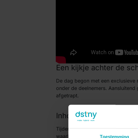
Een kijkje achter de s
De dag begon met een exclusieve ro
onder de deelnemers. Aansluitend 
afgetrapt.
Inhoudelijk programma
Tijdens de plenaire sessies trapte
waarbij thema’s als kunstmatige int
Toestemming