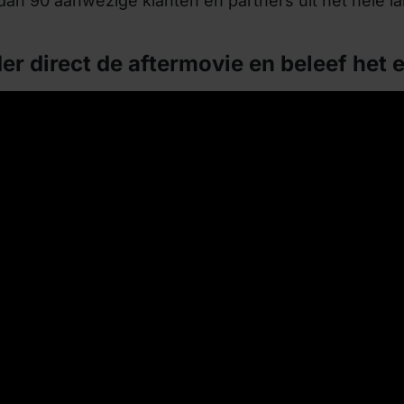
 90 aanwezige klanten en partners uit het hele la
er direct de aftermovie en beleef het